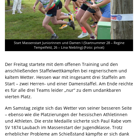
Start Massenstart Juniorinnen und Damen I (Startnummer 28 – Regine
Tempelfeld, 26 – Lina Niebling) (Foto: privat)
Der Freitag startete mit dem offenen Training und den
anschließenden Staffelwettkämpfen bei regnerischem und
kaltem Wetter. Hessen war mit insgesamt drei Staffeln am
Start – zwei Herren- und einer Damenstaffel. Am Ende reichte
es für alle drei Teams leider „nur“ zu dem undankbaren
vierten Platz.
Am Samstag zeigte sich das Wetter von seiner besseren Seite
– ebenso wie die Platzierungen der hessischen Athletinnen
und Athleten. Die erste Medaille sicherte sich Paul Rabe vom
SV 1874 Laubach im Massenstart der Jugendklasse. Trotz
erheblicher Probleme am Schießstand kämpfte er sich dank