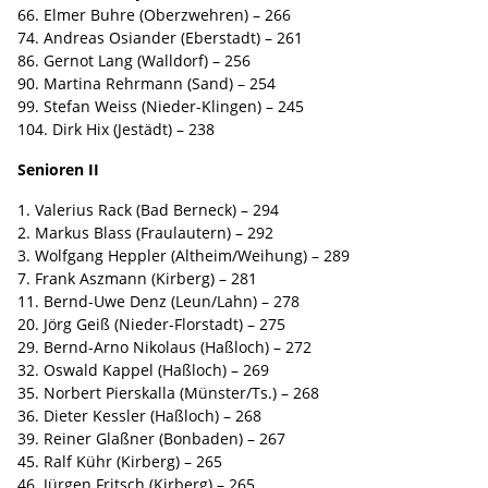
66. Elmer Buhre (Oberzwehren) – 266
74. Andreas Osiander (Eberstadt) – 261
86. Gernot Lang (Walldorf) – 256
90. Martina Rehrmann (Sand) – 254
99. Stefan Weiss (Nieder-Klingen) – 245
104. Dirk Hix (Jestädt) – 238
Senioren II
1. Valerius Rack (Bad Berneck) – 294
2. Markus Blass (Fraulautern) – 292
3. Wolfgang Heppler (Altheim/Weihung) – 289
7. Frank Aszmann (Kirberg) – 281
11. Bernd-Uwe Denz (Leun/Lahn) – 278
20. Jörg Geiß (Nieder-Florstadt) – 275
29. Bernd-Arno Nikolaus (Haßloch) – 272
32. Oswald Kappel (Haßloch) – 269
35. Norbert Pierskalla (Münster/Ts.) – 268
36. Dieter Kessler (Haßloch) – 268
39. Reiner Glaßner (Bonbaden) – 267
45. Ralf Kühr (Kirberg) – 265
46. Jürgen Fritsch (Kirberg) – 265