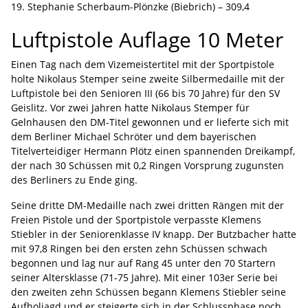
19. Stephanie Scherbaum-Plönzke (Biebrich) – 309,4
Luftpistole Auflage 10 Meter
Einen Tag nach dem Vizemeistertitel mit der Sportpistole
holte Nikolaus Stemper seine zweite Silbermedaille mit der
Luftpistole bei den Senioren III (66 bis 70 Jahre) für den SV
Geislitz. Vor zwei Jahren hatte Nikolaus Stemper für
Gelnhausen den DM-Titel gewonnen und er lieferte sich mit
dem Berliner Michael Schröter und dem bayerischen
Titelverteidiger Hermann Plötz einen spannenden Dreikampf,
der nach 30 Schüssen mit 0,2 Ringen Vorsprung zugunsten
des Berliners zu Ende ging.
Seine dritte DM-Medaille nach zwei dritten Rängen mit der
Freien Pistole und der Sportpistole verpasste Klemens
Stiebler in der Seniorenklasse IV knapp. Der Butzbacher hatte
mit 97,8 Ringen bei den ersten zehn Schüssen schwach
begonnen und lag nur auf Rang 45 unter den 70 Startern
seiner Altersklasse (71-75 Jahre). Mit einer 103er Serie bei
den zweiten zehn Schüssen begann Klemens Stiebler seine
Aufholjagd und er steigerte sich in der Schlussphase noch