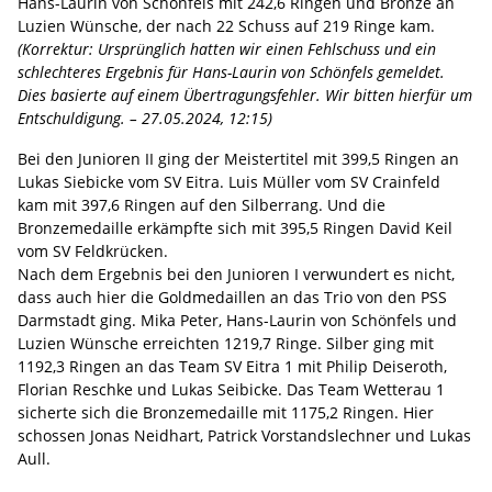
Hans-Laurin von Schönfels mit 242,6 Ringen und Bronze an
Luzien Wünsche, der nach 22 Schuss auf 219 Ringe kam.
(Korrektur: Ursprünglich hatten wir einen Fehlschuss und ein
schlechteres Ergebnis für Hans-Laurin von Schönfels gemeldet.
Dies basierte auf einem Übertragungsfehler. Wir bitten hierfür um
Entschuldigung. – 27.05.2024, 12:15)
Bei den Junioren II ging der Meistertitel mit 399,5 Ringen an
Lukas Siebicke vom SV Eitra. Luis Müller vom SV Crainfeld
kam mit 397,6 Ringen auf den Silberrang. Und die
Bronzemedaille erkämpfte sich mit 395,5 Ringen David Keil
vom SV Feldkrücken.
Nach dem Ergebnis bei den Junioren I verwundert es nicht,
dass auch hier die Goldmedaillen an das Trio von den PSS
Darmstadt ging. Mika Peter, Hans-Laurin von Schönfels und
Luzien Wünsche erreichten 1219,7 Ringe. Silber ging mit
1192,3 Ringen an das Team SV Eitra 1 mit Philip Deiseroth,
Florian Reschke und Lukas Seibicke. Das Team Wetterau 1
sicherte sich die Bronzemedaille mit 1175,2 Ringen. Hier
schossen Jonas Neidhart, Patrick Vorstandslechner und Lukas
Aull.