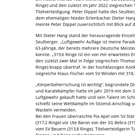
Ringe) und den zuletzt im Jahr 2022 siegreichen 
Titelverteidigung. Peter Dippel hatte des Seul
dem ehemaligen Nieder-Erlenbacher Dieter Hang ve
meinte Peter Dippel zuversichtlich mit Blick auf
Mit Dieter Hang stand der herausragende Einzels
Seulberger. „Luftgewehr Auflage ist meine Paraded
63-Jährige, der bereits mehrere Deutsche Meiste
konnte. „319,6 Ringe ist ein von mir erwartetes Er
den zuletzt zwei Mal in Folge siegreichen Thoma
Ringe) knapp übertraf. In der hochklassigen Kon
siegreiche Klaus Fischer vom SV Winden mit 318,7
„Körperbeherrschung ist wichtig“, begründete Di
und Karatekämpfer hatte im Jahr 2019 mit dem 
Luftgewehr gekauft hatte und sein Talent im Sch
schießt seine Wettkämpfe im Sitzend-Anschlag 
Wackeln vermeiden.
Bei den Frauen überraschte Pia Apel vom SV Stär
(317,2 Ringe) vor Ute Baron von der SG Bebra (31
vom SV Beuern (313,8 Ringe). Titelverteidigerin 