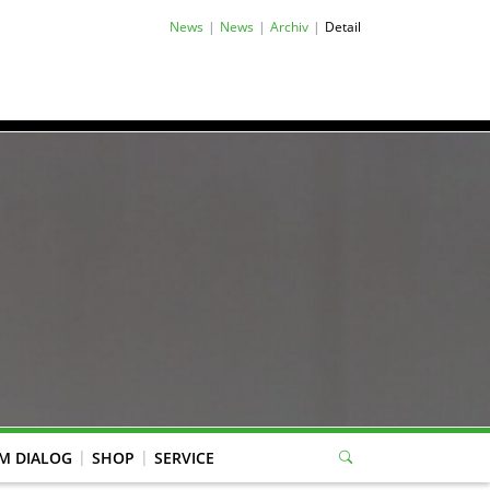
News
News
Archiv
Detail
M DIALOG
SHOP
SERVICE
eitung Mitgliederverwaltung, WBK-Anträge, Jugend