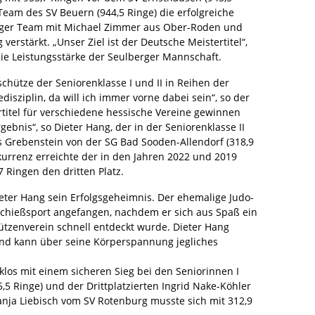
Team des SV Beuern (944,5 Ringe) die erfolgreiche
berger Team mit Michael Zimmer aus Ober-Roden und
rstärkt. „Unser Ziel ist der Deutsche Meistertitel“,
 die Leistungsstärke der Seulberger Mannschaft.
chütze der Seniorenklasse I und II in Reihen der
isziplin, da will ich immer vorne dabei sein“, so der
rtitel für verschiedene hessische Vereine gewinnen
gebnis“, so Dieter Hang, der in der Seniorenklasse II
s Grebenstein von der SG Bad Sooden-Allendorf (318,9
kurrenz erreichte der in den Jahren 2022 und 2019
 Ringen den dritten Platz.
eter Hang sein Erfolgsgeheimnis. Der ehemalige Judo-
Schießsport angefangen, nachdem er sich aus Spaß ein
ützenverein schnell entdeckt wurde. Dieter Hang
und kann über seine Körperspannung jegliches
klos mit einem sicheren Sieg bei den Seniorinnen I
5,5 Ringe) und der Drittplatzierten Ingrid Nake-Köhler
Tanja Liebisch vom SV Rotenburg musste sich mit 312,9