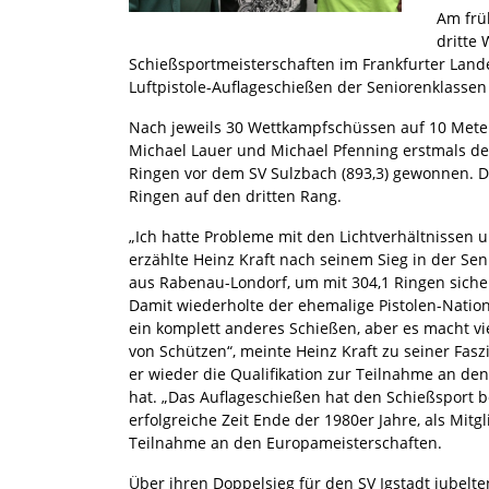
Am frü
dritte
Schießsportmeisterschaften im Frankfurter Lan
Luftpistole-Auflageschießen der Seniorenklassen I 
Nach jeweils 30 Wettkampfschüssen auf 10 Meter 
Michael Lauer und Michael Pfenning erstmals den
Ringen vor dem SV Sulzbach (893,3) gewonnen. Di
Ringen auf den dritten Rang.
„Ich hatte Probleme mit den Lichtverhältnissen u
erzählte Heinz Kraft nach seinem Sieg in der Sen
aus Rabenau-Londorf, um mit 304,1 Ringen sicher
Damit wiederholte der ehemalige Pistolen-Nation
ein komplett anderes Schießen, aber es macht vi
von Schützen“, meinte Heinz Kraft zu seiner Fasz
er wieder die Qualifikation zur Teilnahme an de
hat. „Das Auflageschießen hat den Schießsport be
erfolgreiche Zeit Ende der 1980er Jahre, als Mi
Teilnahme an den Europameisterschaften.
Über ihren Doppelsieg für den SV Igstadt jubelt