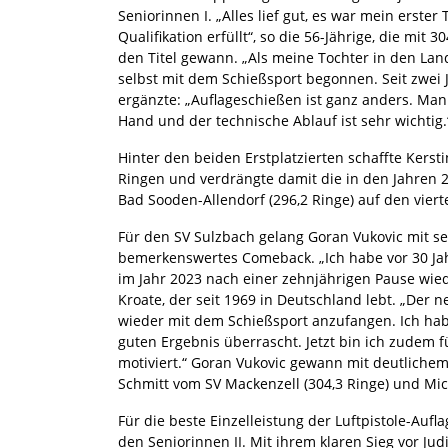
Seniorinnen I. „Alles lief gut, es war mein erste
Qualifikation erfüllt“, so die 56-Jährige, die mit 
den Titel gewann. „Als meine Tochter in den La
selbst mit dem Schießsport begonnen. Seit zwei J
ergänzte: „Auflageschießen ist ganz anders. Man
Hand und der technische Ablauf ist sehr wichtig.
Hinter den beiden Erstplatzierten schaffte Kersti
Ringen und verdrängte damit die in den Jahren 
Bad Sooden-Allendorf (296,2 Ringe) auf den vierte
Für den SV Sulzbach gelang Goran Vukovic mit se
bemerkenswertes Comeback. „Ich habe vor 30 Ja
im Jahr 2023 nach einer zehnjährigen Pause wied
Kroate, der seit 1969 in Deutschland lebt. „Der 
wieder mit dem Schießsport anzufangen. Ich habe
guten Ergebnis überrascht. Jetzt bin ich zudem 
motiviert.“ Goran Vukovic gewann mit deutliche
Schmitt vom SV Mackenzell (304,3 Ringe) und Mic
Für die beste Einzelleistung der Luftpistole-Auf
den Seniorinnen II. Mit ihrem klaren Sieg vor Ju