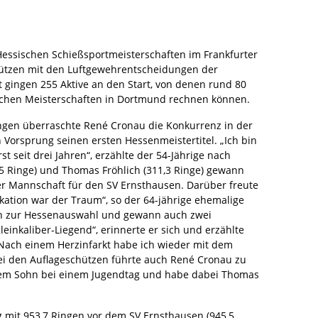
Hessischen Schießsportmeisterschaften im Frankfurter
ützen mit den Luftgewehrentscheidungen der
t gingen 255 Aktive an den Start, von denen rund 80
schen Meisterschaften in Dortmund rechnen können.
ingen überraschte René Cronau die Konkurrenz in der
Vorsprung seinen ersten Hessenmeistertitel. „Ich bin
t seit drei Jahren“, erzählte der 54-Jährige nach
5 Ringe) und Thomas Fröhlich (311,3 Ringe) gewann
r Mannschaft für den SV Ernsthausen. Darüber freute
kation war der Traum“, so der 64-jährige ehemalige
ch zur Hessenauswahl und gewann auch zwei
einkaliber-Liegend“, erinnerte er sich und erzählte
„Nach einem Herzinfarkt habe ich wieder mit dem
i den Auflageschützen führte auch René Cronau zu
nem Sohn bei einem Jugendtag und habe dabei Thomas
 mit 953,7 Ringen vor dem SV Ernsthausen (945,5