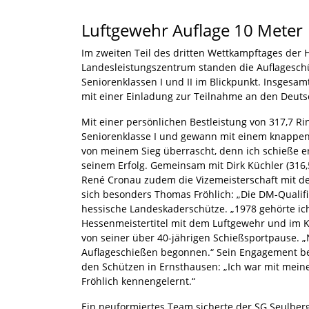
Luftgewehr Auflage 10 Meter
Im zweiten Teil des dritten Wettkampftages der 
Landesleistungszentrum standen die Auflagesch
Seniorenklassen I und II im Blickpunkt. Insgesam
mit einer Einladung zur Teilnahme an den Deut
Mit einer persönlichen Bestleistung von 317,7 R
Seniorenklasse I und gewann mit einem knappen 
von meinem Sieg überrascht, denn ich schieße ers
seinem Erfolg. Gemeinsam mit Dirk Küchler (316,
René Cronau zudem die Vizemeisterschaft mit de
sich besonders Thomas Fröhlich: „Die DM-Qualifi
hessische Landeskaderschütze. „1978 gehörte i
Hessenmeistertitel mit dem Luftgewehr und im Kl
von seiner über 40-jährigen Schießsportpause. 
Auflageschießen begonnen.“ Sein Engagement be
den Schützen in Ernsthausen: „Ich war mit mei
Fröhlich kennengelernt.“
Ein neuformiertes Team sicherte der SG Seulberg