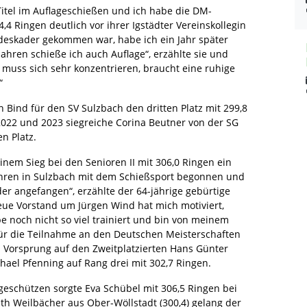
r Titel im Auflageschießen und ich habe die DM-
304,4 Ringen deutlich vor ihrer Igstädter Vereinskollegin
ndeskader gekommen war, habe ich ein Jahr später
ahren schieße ich auch Auflage“, erzählte sie und
 muss sich sehr konzentrieren, braucht eine ruhige
“
n Bind für den SV Sulzbach den dritten Platz mit 299,8
2022 und 2023 siegreiche Corina Beutner von der SG
n Platz.
inem Sieg bei den Senioren II mit 306,0 Ringen ein
hren in Sulzbach mit dem Schießsport begonnen und
er angefangen“, erzählte der 64-jährige gebürtige
neue Vorstand um Jürgen Wind hat mich motiviert,
 noch nicht so viel trainiert und bin von meinem
für die Teilnahme an den Deutschen Meisterschaften
m Vorsprung auf den Zweitplatzierten Hans Günter
hael Pfenning auf Rang drei mit 302,7 Ringen.
lageschützen sorgte Eva Schübel mit 306,5 Ringen bei
dith Weilbächer aus Ober-Wöllstadt (300,4) gelang der