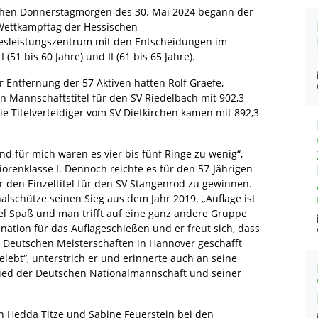
hen Donnerstagmorgen des 30. Mai 2024 begann der
 Wettkampftag der Hessischen
desleistungszentrum mit den Entscheidungen im
(51 bis 60 Jahre) und II (61 bis 65 Jahre).
Entfernung der 57 Aktiven hatten Rolf Graefe,
 Mannschaftstitel für den SV Riedelbach mit 902,3
e Titelverteidiger vom SV Dietkirchen kamen mit 892,3
nd für mich waren es vier bis fünf Ringe zu wenig“,
iorenklasse I. Dennoch reichte es für den 57-Jährigen
 den Einzeltitel für den SV Stangenrod zu gewinnen.
alschütze seinen Sieg aus dem Jahr 2019. „Auflage ist
el Spaß und man trifft auf eine ganz andere Gruppe
ination für das Auflageschießen und er freut sich, dass
n Deutschen Meisterschaften in Hannover geschafft
lebt“, unterstrich er und erinnerte auch an seine
tglied der Deutschen Nationalmannschaft und seiner
en Hedda Titze und Sabine Feuerstein bei den