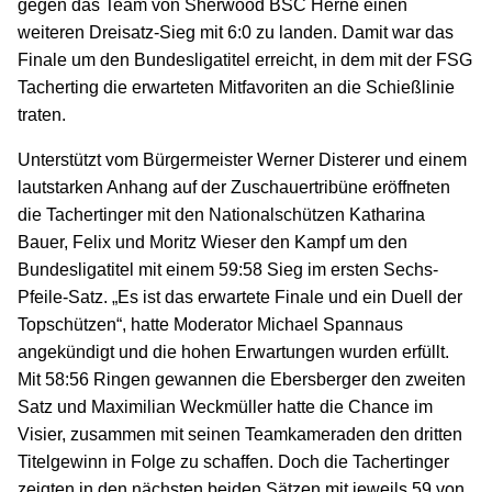
gegen das Team von Sherwood BSC Herne einen
weiteren Dreisatz-Sieg mit 6:0 zu landen. Damit war das
Finale um den Bundesligatitel erreicht, in dem mit der FSG
Tacherting die erwarteten Mitfavoriten an die Schießlinie
traten.
Unterstützt vom Bürgermeister Werner Disterer und einem
lautstarken Anhang auf der Zuschauertribüne eröffneten
die Tachertinger mit den Nationalschützen Katharina
Bauer, Felix und Moritz Wieser den Kampf um den
Bundesligatitel mit einem 59:58 Sieg im ersten Sechs-
Pfeile-Satz. „Es ist das erwartete Finale und ein Duell der
Topschützen“, hatte Moderator Michael Spannaus
angekündigt und die hohen Erwartungen wurden erfüllt.
Mit 58:56 Ringen gewannen die Ebersberger den zweiten
Satz und Maximilian Weckmüller hatte die Chance im
Visier, zusammen mit seinen Teamkameraden den dritten
Titelgewinn in Folge zu schaffen. Doch die Tachertinger
zeigten in den nächsten beiden Sätzen mit jeweils 59 von