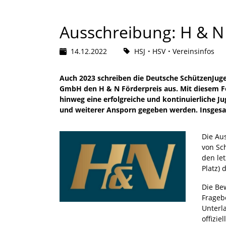
Ausschreibung: H & N
14.12.2022
HSJ
HSV
Vereinsinfos
Auch 2023 schreiben die Deutsche SchützenJug
GmbH den H & N Förderpreis aus. Mit diesem För
hinweg eine erfolgreiche und kontinuierliche Ju
und weiterer Ansporn gegeben werden. Insgesa
Die Au
von Sc
den let
Platz)
Die Be
Frageb
Unterla
offizie