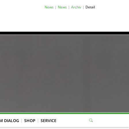
News
News
Archiv
Detail
M DIALOG
SHOP
SERVICE
eitung Mitgliederverwaltung, WBK-Anträge, Jugend